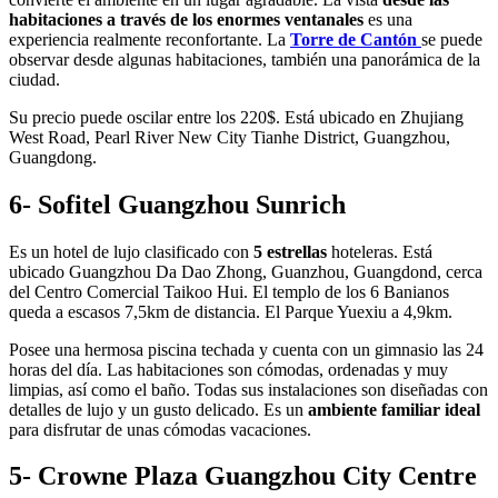
habitaciones a través de los enormes ventanales
es una
experiencia realmente reconfortante. La
Torre de Cantón
se puede
observar desde algunas habitaciones, también una panorámica de la
ciudad.
Su precio puede oscilar entre los 220$. Está ubicado en Zhujiang
West Road, Pearl River New City Tianhe District, Guangzhou,
Guangdong.
6- Sofitel Guangzhou Sunrich
Es un hotel de lujo clasificado con
5 estrellas
hoteleras. Está
ubicado Guangzhou Da Dao Zhong, Guanzhou, Guangdond, cerca
del Centro Comercial Taikoo Hui. El templo de los 6 Banianos
queda a escasos 7,5km de distancia. El Parque Yuexiu a 4,9km.
Posee una hermosa piscina techada y cuenta con un gimnasio las 24
horas del día. Las habitaciones son cómodas, ordenadas y muy
limpias, así como el baño. Todas sus instalaciones son diseñadas con
detalles de lujo y un gusto delicado. Es un
ambiente familiar ideal
para disfrutar de unas cómodas vacaciones.
5- Crowne Plaza Guangzhou City Centre