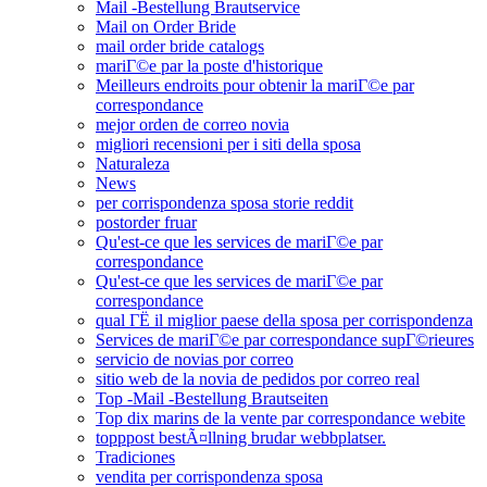
Mail -Bestellung Brautservice
Mail on Order Bride
mail order bride catalogs
mariГ©e par la poste d'historique
Meilleurs endroits pour obtenir la mariГ©e par
correspondance
mejor orden de correo novia
migliori recensioni per i siti della sposa
Naturaleza
News
per corrispondenza sposa storie reddit
postorder fruar
Qu'est-ce que les services de mariГ©e par
correspondance
Qu'est-ce que les services de mariГ©e par
correspondance
qual ГЁ il miglior paese della sposa per corrispondenza
Services de mariГ©e par correspondance supГ©rieures
servicio de novias por correo
sitio web de la novia de pedidos por correo real
Top -Mail -Bestellung Brautseiten
Top dix marins de la vente par correspondance webite
topppost bestÃ¤llning brudar webbplatser.
Tradiciones
vendita per corrispondenza sposa