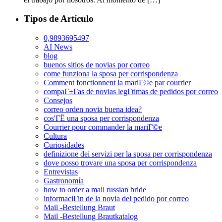
Tipos de Artículo
0,9893695497
AI News
blog
buenos sitios de novias por correo
come funziona la sposa per corrispondenza
Comment fonctionnent la mariГ©e par courrier
compaГ±Г­as de novias legГ­timas de pedidos por correo
Consejos
correo orden novia buena idea?
cos'ГЁ una sposa per corrispondenza
Courrier pour commander la mariГ©e
Cultura
Curiosidades
definizione dei servizi per la sposa per corrispondenza
dove posso trovare una sposa per corrispondenza
Entrevistas
Gastronomía
how to order a mail russian bride
informaciГіn de la novia del pedido por correo
Mail -Bestellung Braut
Mail -Bestellung Brautkatalog