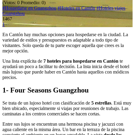
(Votos:
0
Promedio:
0
)
#Hospedarse en Guangzhou
#Hoteles en Cantón
#Hoteles viajes
Guangzhou
1467
1
En Cantón hay muchas opciones para hospedarse en la ciudad. La
variedad de estilos y presupuestos es adaptable a todo tipo de
visitantes. Solo queda de tu parte escoger aquella que crees es la
mejor opción.
Una lista explícita de
7 hoteles para hospedarse en Cantón
te
ayudará un poco a facilitar tu decisión. La lista inicia desde el hotel
más lujoso que puede haber en Cantón hasta aquellos con módicos
precios.
1- Four Seasons Guangzhou
Se trata de un lujoso hotel con clasificación de
5 estrellas
. Está muy
bien ubicado, especialmente si viajas por reuniones de trabajo. Las
caminatas a los centros comerciales se hacen cortas.
Entre sus lujos se encuentran una hermosa piscina y jacuzzi con
agua caliente en la misma área. Un bar en la terraza de la piscina
convierte el ambiente en un lugar agradable. La vista
desde las