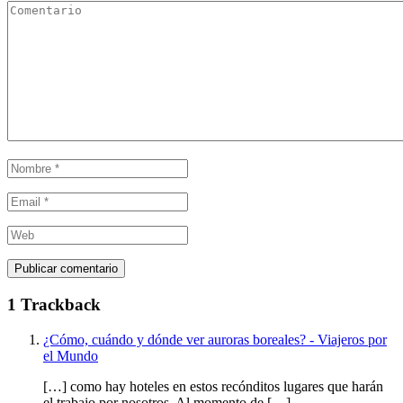
1 Trackback
¿Cómo, cuándo y dónde ver auroras boreales? - Viajeros por
el Mundo
[…] como hay hoteles en estos recónditos lugares que harán
el trabajo por nosotros. Al momento de […]