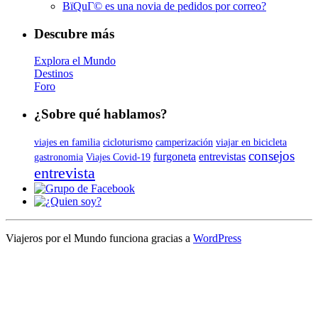
ВїQuГ© es una novia de pedidos por correo?
Descubre más
Explora el Mundo
Destinos
Foro
¿Sobre qué hablamos?
viajes en familia
cicloturismo
camperización
viajar en bicicleta
consejos
furgoneta
entrevistas
gastronomia
Viajes Covid-19
entrevista
Viajeros por el Mundo funciona gracias a
WordPress