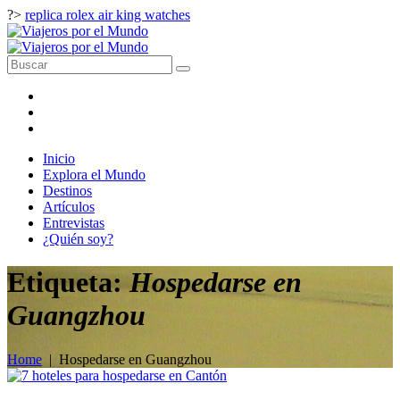
?>
replica rolex air king watches
Inicio
Explora el Mundo
Destinos
Artículos
Entrevistas
¿Quién soy?
Etiqueta:
Hospedarse en
Guangzhou
Home
|
Hospedarse en Guangzhou