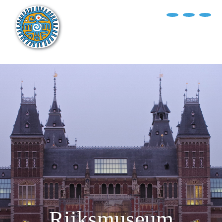
?>
replica rolex air king watches
INICIO
EXPLORA EL MUNDO
DESTINOS
ARTÍCULOS
ENTREVISTAS
¿QUIÉN SOY?
Rijksmuseum