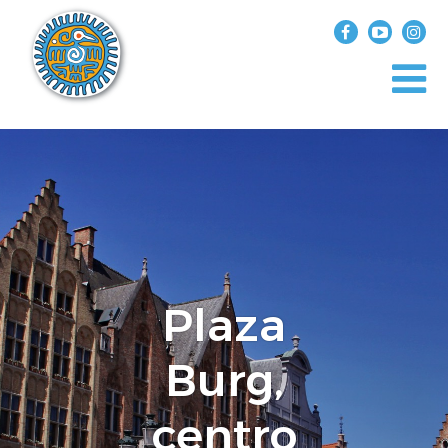
?>
replica rolex air king watches
INICIO
EXPLORA EL MUNDO
DESTINOS
ARTÍCULOS
ENTREVISTAS
¿QUIÉN SOY?
Plaza
Burg,
centro