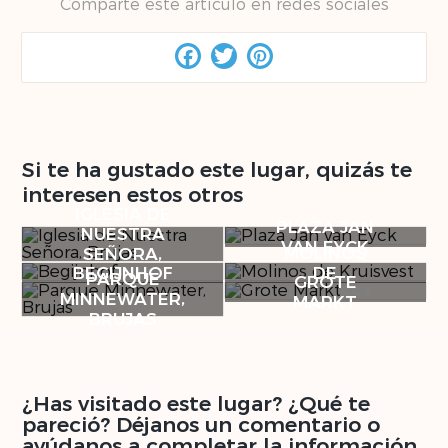
Comparte este artículo en redes sociales
Facebook
Twitter
Pinterest
Si te ha gustado este lugar, quizás te
interesen estos otros
IGLESIA DE
PLAZA JAN
NUESTRA
VAN EYCK
MOLINOS
SEÑORA,
BEGIJNHOF
DE
BRUJAS
PARQUE
GROTE
KRUISVEST
MINNEWATER,
MARKT
BRUJAS
¿Has visitado este lugar? ¿Qué te
pareció? Déjanos un comentario o
ayúdanos a completar la información