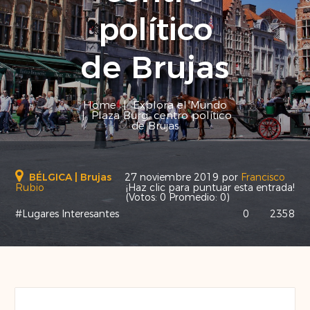
político
de Brujas
Home
|
Explora el Mundo
|
Plaza Burg, centro político
de Brujas
BÉLGICA
|
Brujas
27 noviembre 2019
por
Francisco
Rubio
¡Haz clic para puntuar esta entrada!
(Votos:
0
Promedio:
0
)
#Lugares Interesantes
0
2358