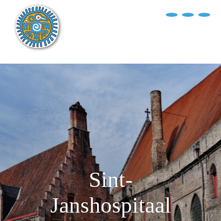
?>
replica rolex air king watches
INICIO
EXPLORA EL MUNDO
DESTINOS
ARTÍCULOS
ENTREVISTAS
¿QUIÉN SOY?
Sint-
Janshospitaal