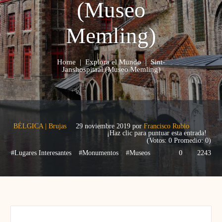
(Museo
Memling)
Home
|
Explora el Mundo
|
Sint-
Janshospitaal (Museo Memling)
BÉLGICA
|
Brujas
29 noviembre 2019
por
Francisco Rubio
¡Haz clic para puntuar esta entrada!
(Votos:
0
Promedio:
0
)
#Lugares Interesantes
#Monumentos
#Museos
0
2243