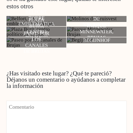
estos otros
BELFORT,
MOLINOS
TORRE
DE
PLAZA
EMBLEMÁTICA
KRUISVEST
BURG,
PARQUE
DE BRUJAS
CENTRO
MINNEWATER,
PASEO POR
POLÍTICO
BRUJAS
LOS
BEGIJNHOF
DE BRUJAS
CANALES
DE BRUJAS
¿Has visitado este lugar? ¿Qué te pareció?
Déjanos un comentario o ayúdanos a completar
la información