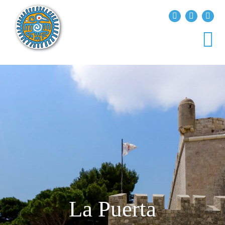
?>
replica rolex air king watches
INICIO
EXPLORA EL MUNDO
DESTINOS
ARTÍCULOS
ENTREVISTAS
¿QUIÉN SOY?
La Puerta