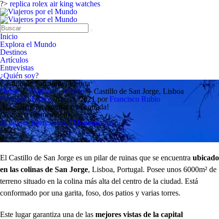
?>
replica rolex air king watches
Inicio
Explora el Mundo
Destinos
Artículos
Entrevistas
¿Quién soy?
Castillo de San Jorge, Lisboa
Home
|
Explora el Mundo
|
Castillo de San Jorge, Lisboa
Portugal
|
Lisboa
10 julio 2021
por
Francisco Rubio
¡Haz clic para puntuar esta entrada!
(Votos:
0
Promedio:
0
)
#Lugares Interesantes
#Monumentos
1953
0
El Castillo de San Jorge es un pilar de ruinas que se encuentra
ubicado
en las colinas de San Jorge
, Lisboa, Portugal. Posee unos 6000m² de
terreno situado en la colina más alta del centro de la ciudad. Está
conformado por una garita, foso, dos patios y varias torres.
Este lugar garantiza una de las
mejores vistas de la capital