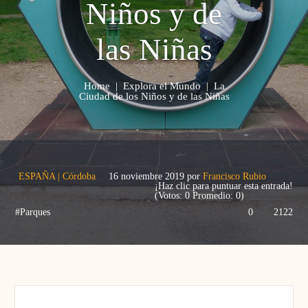
Niños y de
las Niñas
Home
|
Explora el Mundo
|
La
Ciudad de los Niños y de las Niñas
ESPAÑA
|
Córdoba
16 noviembre 2019
por
Francisco Rubio
¡Haz clic para puntuar esta entrada!
(Votos:
0
Promedio:
0
)
#Parques
0
2122