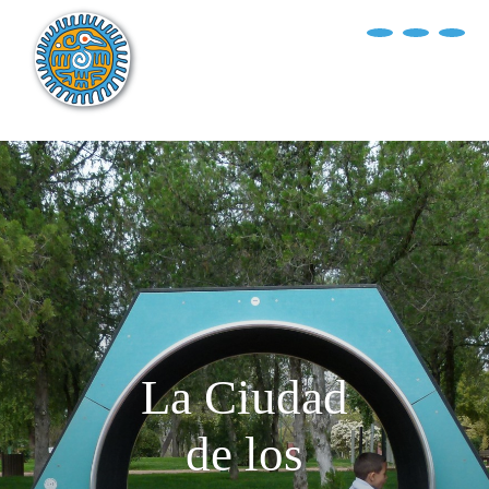
?>
replica rolex air king watches
INICIO
EXPLORA EL MUNDO
DESTINOS
ARTÍCULOS
ENTREVISTAS
¿QUIÉN SOY?
La Ciudad
de los