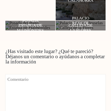
CALAHORRA
PALACIO
POSADA
REAL DE
ESTATUA DE
CALLEJA DE
DEL POTRO
BRUSELAS
MAIMÓNIDES
LA FLORES
¿Has visitado este lugar? ¿Qué te pareció?
Déjanos un comentario o ayúdanos a completar
la información