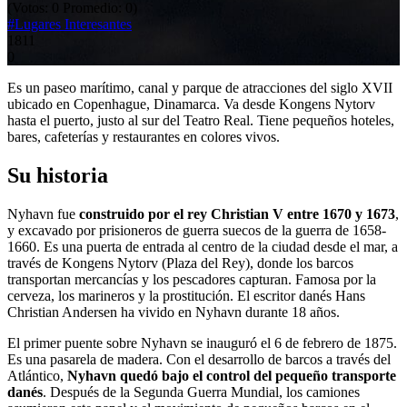
(Votos:
0
Promedio:
0
)
#Lugares Interesantes
1811
0
Es un paseo marítimo, canal y parque de atracciones del siglo XVII
ubicado en Copenhague, Dinamarca. Va desde Kongens Nytorv
hasta el puerto, justo al sur del Teatro Real. Tiene pequeños hoteles,
bares, cafeterías y restaurantes en colores vivos.
Su historia
Nyhavn fue
construido por el rey Christian V entre 1670 y 1673
,
y excavado por prisioneros de guerra suecos de la guerra de 1658-
1660. Es una puerta de entrada al centro de la ciudad desde el mar, a
través de Kongens Nytorv (Plaza del Rey), donde los barcos
transportan mercancías y los pescadores capturan. Famosa por la
cerveza, los marineros y la prostitución. El escritor danés Hans
Christian Andersen ha vivido en Nyhavn durante 18 años.
El primer puente sobre Nyhavn se inauguró el 6 de febrero de 1875.
Es una pasarela de madera. Con el desarrollo de barcos a través del
Atlántico,
Nyhavn quedó bajo el control del pequeño transporte
danés
. Después de la Segunda Guerra Mundial, los camiones