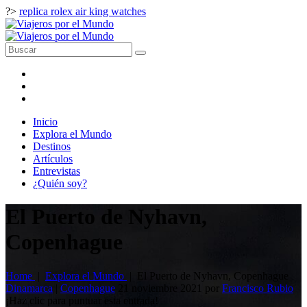
?>
replica rolex air king watches
Inicio
Explora el Mundo
Destinos
Artículos
Entrevistas
¿Quién soy?
El Puerto de Nyhavn,
Copenhague
Home
|
Explora el Mundo
|
El Puerto de Nyhavn, Copenhague
Dinamarca
|
Copenhague
21 noviembre 2021
por
Francisco Rubio
¡Haz clic para puntuar esta entrada!