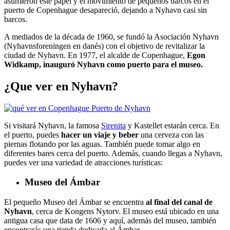
asumieron este papel y el movimiento de pequeños barcos en el
puerto de Copenhague desapareció, dejando a Nyhavn casi sin
barcos.
A mediados de la década de 1960, se fundó la Asociación Nyhavn
(Nyhavnsforeningen en danés) con el objetivo de revitalizar la
ciudad de Nyhavn. En 1977, el alcalde de Copenhague,
Egon
Widkamp, ​​inauguró Nyhavn como puerto para el museo.
¿Que ver en Nyhavn?
Si visitará Nyhavn, la famosa
Sirenita
y Kastellet estarán cerca. En
el puerto, puedes
hacer un viaje y beber
una cerveza con las
piernas flotando por las aguas. También puede tomar algo en
diferentes bares cerca del puerto. Además, cuando llegas a Nyhavn,
puedes ver una variedad de atracciones turísticas:
Museo del Ámbar
El pequeño Museo del Ámbar se encuentra
al final del canal de
Nyhavn
, cerca de Kongens Nytorv. El museo está ubicado en una
antigua casa que data de 1606 y aquí, además del museo, también
encontrarás una tienda dedicada al Ámbar.