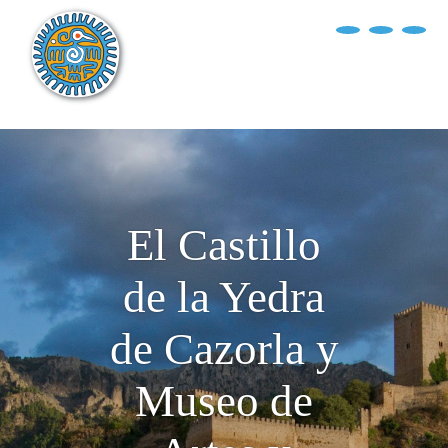
?>
replica rolex air king watches
INICIO
EXPLORA EL MUNDO
DESTINOS
ARTÍCULOS
El Castillo
ENTREVISTAS
de la Yedra
¿QUIÉN SOY?
de Cazorla y
Museo de