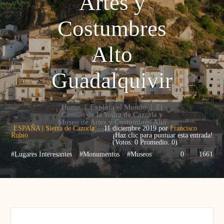
Artes y
Costumbres
Alto
Guadalquivir
Home
|
Explora el Mundo
|
El
Castillo de la Yedra de Cazorla y
Museo de Artes y Costumbres Alto
ESPAÑA
|
Sierra de Cazorla
11 diciembre 2019
por
Francisco
Guadalquivir
Rubio
¡Haz clic para puntuar esta entrada!
(Votos:
0
Promedio:
0
)
#Lugares Interesantes
#Monumentos
#Museos
0
1661