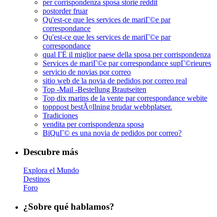
per corrispondenza sposa storie reddit
postorder fruar
Qu'est-ce que les services de mariГ©e par
correspondance
Qu'est-ce que les services de mariГ©e par
correspondance
qual ГЁ il miglior paese della sposa per corrispondenza
Services de mariГ©e par correspondance supГ©rieures
servicio de novias por correo
sitio web de la novia de pedidos por correo real
Top -Mail -Bestellung Brautseiten
Top dix marins de la vente par correspondance webite
topppost bestÃ¤llning brudar webbplatser.
Tradiciones
vendita per corrispondenza sposa
ВїQuГ© es una novia de pedidos por correo?
Descubre más
Explora el Mundo
Destinos
Foro
¿Sobre qué hablamos?