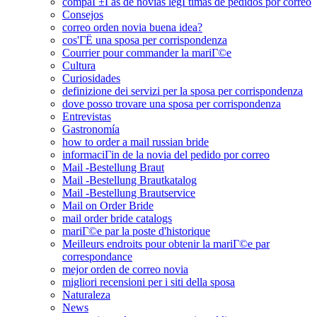
compaГ±Г­as de novias legГ­timas de pedidos por correo
Consejos
correo orden novia buena idea?
cos'ГЁ una sposa per corrispondenza
Courrier pour commander la mariГ©e
Cultura
Curiosidades
definizione dei servizi per la sposa per corrispondenza
dove posso trovare una sposa per corrispondenza
Entrevistas
Gastronomía
how to order a mail russian bride
informaciГіn de la novia del pedido por correo
Mail -Bestellung Braut
Mail -Bestellung Brautkatalog
Mail -Bestellung Brautservice
Mail on Order Bride
mail order bride catalogs
mariГ©e par la poste d'historique
Meilleurs endroits pour obtenir la mariГ©e par
correspondance
mejor orden de correo novia
migliori recensioni per i siti della sposa
Naturaleza
News