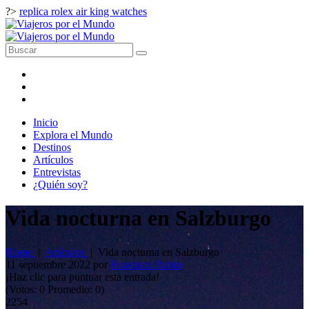
?>
replica rolex air king watches
Inicio
Explora el Mundo
Destinos
Artículos
Entrevistas
¿Quién soy?
Vida nocturna en Salzburgo
Home
|
Artículos
|
Vida nocturna en Salzburgo
11 septiembre 2022
por
Francisco Rubio
¡Haz clic para puntuar esta entrada!
(Votos:
0
Promedio:
0
)
2254