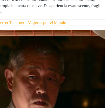
propia blancura de nieve. De apariencia evanescente, frágil,
a.