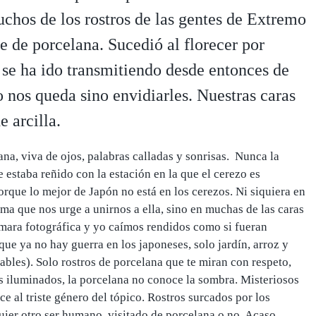
chos de los rostros de las gentes de Extremo
re de porcelana. Sucedió al florecer por
 se ha ido transmitiendo desde entonces de
o nos queda sino envidiarles. Nuestras caras
 arcilla.
ana, viva de ojos, palabras calladas y sonrisas. Nunca la
e estaba reñido con la estación en la que el cerezo es
orque lo mejor de Japón no está en los cerezos. Ni siquiera en
lama que nos urge a unirnos a ella, sino en muchas de las caras
ámara fotográfica y yo caímos rendidos como si fueran
ue ya no hay guerra en los japoneses, solo jardín, arroz y
ables). Solo rostros de porcelana que te miran con respeto,
s iluminados, la porcelana no conoce la sombra. Misteriosos
ce al triste género del tópico. Rostros surcados por los
ier otro ser humano, visitado de porcelana o no. Acaso,