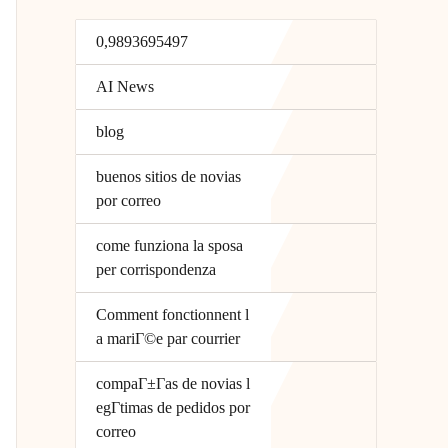
0,9893695497
AI News
blog
buenos sitios de novias
por correo
come funziona la sposa
per corrispondenza
Comment fonctionnent l
a mariГ©e par courrier
compaГ±Г­as de novias l
egГ­timas de pedidos por
correo