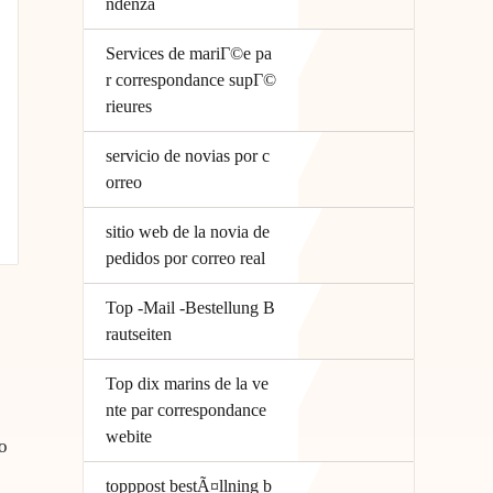
ndenza
Services de mariГ©e pa
r correspondance supГ©
rieures
servicio de novias por c
orreo
sitio web de la novia de
pedidos por correo real
Top -Mail -Bestellung B
rautseiten
Top dix marins de la ve
nte par correspondance
webite
o
topppost bestÃ¤llning b