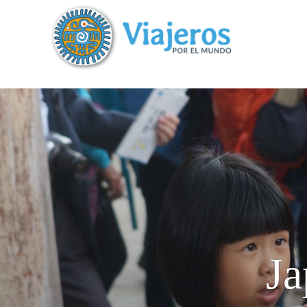
?>
replica rolex air king watches
Ja