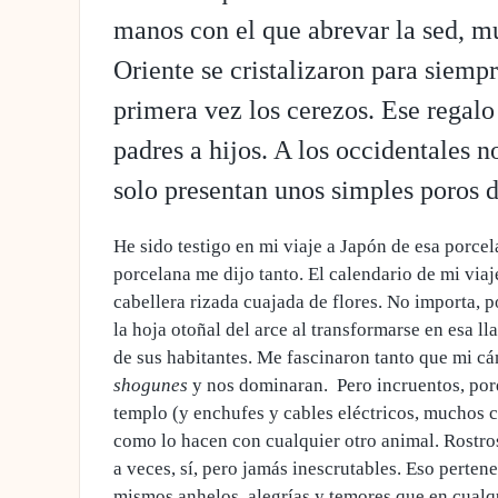
manos con el que abrevar la sed, mu
Oriente se cristalizaron para siemp
primera vez los cerezos. Ese regalo
padres a hijos. A los occidentales n
solo presentan unos simples poros de
He sido testigo en mi viaje a Japón de esa porcel
porcelana me dijo tanto. El calendario de mi viaj
cabellera rizada cuajada de flores. No importa, p
la hoja otoñal del arce al transformarse en esa l
de sus habitantes. Me fascinaron tanto que mi c
shogunes
y nos dominaran. Pero incruentos, porq
templo (y enchufes y cables eléctricos, muchos c
como lo hacen con cualquier otro animal. Rostro
a veces, sí, pero jamás inescrutables. Eso pertene
mismos anhelos, alegrías y temores que en cualqu