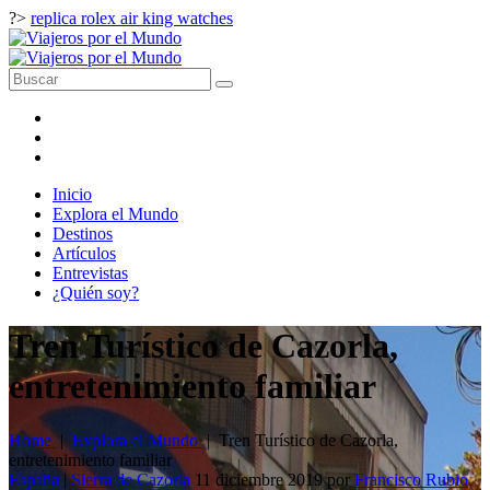
?>
replica rolex air king watches
Inicio
Explora el Mundo
Destinos
Artículos
Entrevistas
¿Quién soy?
Tren Turístico de Cazorla,
entretenimiento familiar
Home
|
Explora el Mundo
|
Tren Turístico de Cazorla,
entretenimiento familiar
España
|
Sierra de Cazorla
11 diciembre 2019
por
Francisco Rubio