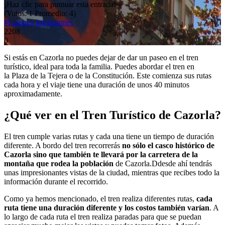
¡Haz clic para puntuar esta entrada!
(Votos:
1
Promedio:
4
)
#Lugares Interesantes
2208
0
Si estás en Cazorla no puedes dejar de dar un paseo en el tren
turístico, ideal para toda la familia. Puedes abordar el tren en
la Plaza de la Tejera o de la Constitución. Este comienza sus rutas
cada hora y el viaje tiene una duración de unos 40 minutos
aproximadamente.
¿Qué ver en el Tren Turístico de Cazorla?
El tren cumple varias rutas y cada una tiene un tiempo de duración
diferente. A bordo del tren recorrerás
no sólo el casco histórico de
Cazorla sino que también te llevará por la carretera de la
montaña que rodea la población
de Cazorla.Ddesde ahí tendrás
unas impresionantes vistas de la ciudad, mientras que recibes todo la
información durante el recorrido.
Como ya hemos mencionado, el tren realiza diferentes rutas,
cada
ruta tiene una duración diferente y los costos también varían
. A
lo largo de cada ruta el tren realiza paradas para que se puedan