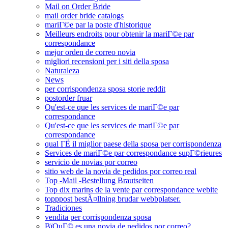
Mail on Order Bride
mail order bride catalogs
mariГ©e par la poste d'historique
Meilleurs endroits pour obtenir la mariГ©e par
correspondance
mejor orden de correo novia
migliori recensioni per i siti della sposa
Naturaleza
News
per corrispondenza sposa storie reddit
postorder fruar
Qu'est-ce que les services de mariГ©e par
correspondance
Qu'est-ce que les services de mariГ©e par
correspondance
qual ГЁ il miglior paese della sposa per corrispondenza
Services de mariГ©e par correspondance supГ©rieures
servicio de novias por correo
sitio web de la novia de pedidos por correo real
Top -Mail -Bestellung Brautseiten
Top dix marins de la vente par correspondance webite
topppost bestÃ¤llning brudar webbplatser.
Tradiciones
vendita per corrispondenza sposa
ВїQuГ© es una novia de pedidos por correo?