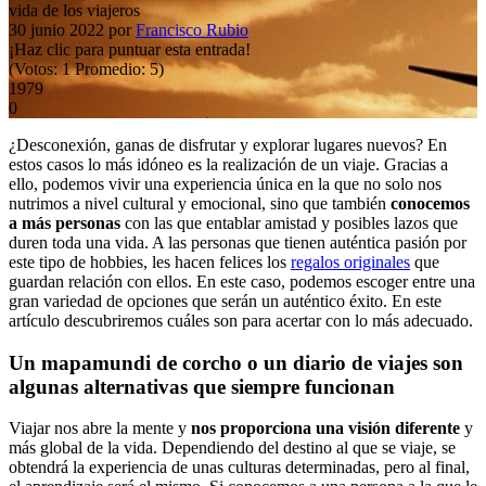
vida de los viajeros
30 junio 2022
por
Francisco Rubio
¡Haz clic para puntuar esta entrada!
(Votos:
1
Promedio:
5
)
1979
0
¿Desconexión, ganas de disfrutar y explorar lugares nuevos? En
estos casos lo más idóneo es la realización de un viaje. Gracias a
ello, podemos vivir una experiencia única en la que no solo nos
nutrimos a nivel cultural y emocional, sino que también
conocemos
a más personas
con las que entablar amistad y posibles lazos que
duren toda una vida. A las personas que tienen auténtica pasión por
este tipo de hobbies, les hacen felices los
regalos originales
que
guardan relación con ellos. En este caso, podemos escoger entre una
gran variedad de opciones que serán un auténtico éxito. En este
artículo descubriremos cuáles son para acertar con lo más adecuado.
Un mapamundi de corcho o un diario de viajes son
algunas alternativas que siempre funcionan
Viajar nos abre la mente y
nos proporciona una visión diferente
y
más global de la vida. Dependiendo del destino al que se viaje, se
obtendrá la experiencia de unas culturas determinadas, pero al final,