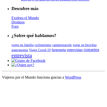
Descubre más
Explora el Mundo
Destinos
Foro
¿Sobre qué hablamos?
viajes en familia
cicloturismo
camperización
viajar en bicicleta
consejos
furgoneta
entrevistas
gastronomia
Viajes Covid-19
entrevista
Viajeros por el Mundo funciona gracias a
WordPress