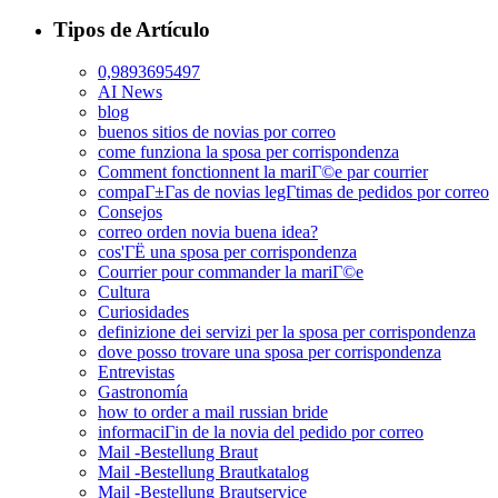
Tipos de Artículo
0,9893695497
AI News
blog
buenos sitios de novias por correo
come funziona la sposa per corrispondenza
Comment fonctionnent la mariГ©e par courrier
compaГ±Г­as de novias legГ­timas de pedidos por correo
Consejos
correo orden novia buena idea?
cos'ГЁ una sposa per corrispondenza
Courrier pour commander la mariГ©e
Cultura
Curiosidades
definizione dei servizi per la sposa per corrispondenza
dove posso trovare una sposa per corrispondenza
Entrevistas
Gastronomía
how to order a mail russian bride
informaciГіn de la novia del pedido por correo
Mail -Bestellung Braut
Mail -Bestellung Brautkatalog
Mail -Bestellung Brautservice