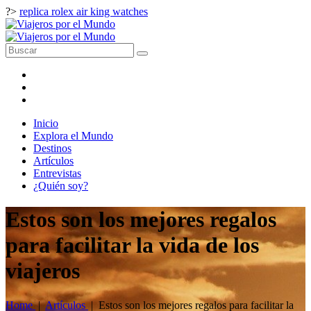
?>
replica rolex air king watches
Inicio
Explora el Mundo
Destinos
Artículos
Entrevistas
¿Quién soy?
Estos son los mejores regalos
para facilitar la vida de los
viajeros
Home
|
Artículos
|
Estos son los mejores regalos para facilitar la