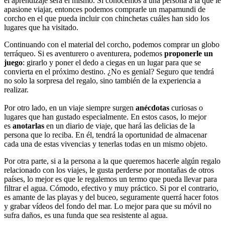
el aprendizaje será el mismo. Si conocemos a una persona a la que le
apasione viajar, entonces podemos comprarle un mapamundi de
corcho en el que pueda incluir con chinchetas cuáles han sido los
lugares que ha visitado.
Continuando con el material del corcho, podemos comprar un globo
terráqueo. Si es aventurero o aventurera, podemos
proponerle un
juego
: girarlo y poner el dedo a ciegas en un lugar para que se
convierta en el próximo destino. ¿No es genial? Seguro que tendrá
no solo la sorpresa del regalo, sino también de la experiencia a
realizar.
Por otro lado, en un viaje siempre surgen
anécdotas
curiosas o
lugares que han gustado especialmente. En estos casos, lo mejor
es
anotarlas
en un diario de viaje, que hará las delicias de la
persona que lo reciba. En él, tendrá la oportunidad de almacenar
cada una de estas vivencias y tenerlas todas en un mismo objeto.
Por otra parte, si a la persona a la que queremos hacerle algún regalo
relacionado con los viajes, le gusta perderse por montañas de otros
países, lo mejor es que le regalemos un termo que pueda llevar para
filtrar el agua. Cómodo, efectivo y muy práctico. Si por el contrario,
es amante de las playas y del buceo, seguramente querrá hacer fotos
y grabar vídeos del fondo del mar. Lo mejor para que su móvil no
sufra daños, es una funda que sea resistente al agua.