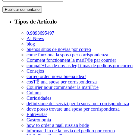
Tipos de Artículo
0,9893695497
AI News
blog
buenos sitios de novias por correo
come funziona la sposa per corrispondenza
Comment fonctionnent la mariГ©e par courrier
compaГ±Г­as de novias legГ­timas de pedidos por correo
Consejos
correo orden novia buena idea?
cos'ГЁ una sposa per corrispondenza
Courrier pour commander la mariГ©e
Cultura
Curiosidades
definizione dei servizi per la sposa per corrispondenza
dove posso trovare una sposa per corrispondenza
Entrevistas
Gastronomía
how to order a mail russian bride
informaciГіn de la novia del pedido por correo