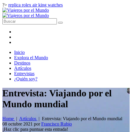
?>
replica rolex air king watches
Inicio
Explora el Mundo
Destinos
Artículos
Entrevistas
¿Quién soy?
Entrevista: Viajando por el
Mundo mundial
Home
|
Artículos
|
Entrevista: Viajando por el Mundo mundial
08 octubre 2021
por
Francisco Rubio
¡Haz clic para puntuar esta entrada!