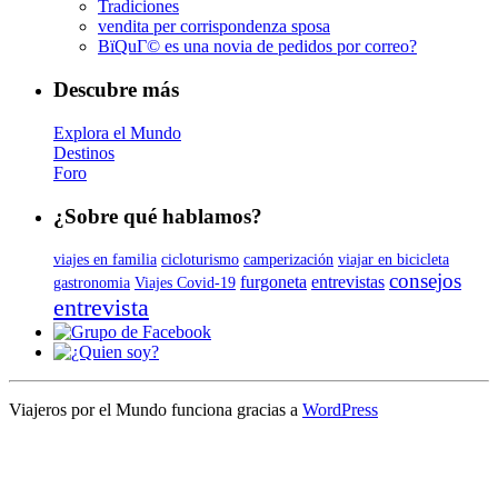
Tradiciones
vendita per corrispondenza sposa
ВїQuГ© es una novia de pedidos por correo?
Descubre más
Explora el Mundo
Destinos
Foro
¿Sobre qué hablamos?
viajes en familia
cicloturismo
camperización
viajar en bicicleta
consejos
furgoneta
entrevistas
gastronomia
Viajes Covid-19
entrevista
Viajeros por el Mundo funciona gracias a
WordPress