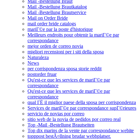
Mail -Bestellung Braut
Mail -Bestellung Brautkatalog
Mail -Bestellung Brautservice
Mail on Order Bride
mail order bride catalogs
mariГ©e par la poste d'historique
Meilleurs endroits pour obtenir la mariГ©e par
correspondance
mejor orden de correo novia
migliori recensioni per i siti della sposa
Naturaleza
News
per corrispondenza sposa storie reddit
postorder fruar
Qu'est-ce que les services de mariГ©e par
correspondance
Qu'est-ce que les services de mariГ©e par
correspondance
qual ГЁ il miglior paese della sposa per corrispondenza
Services de mariГ©e par correspondance supГ©rieures
servicio de novias por correo
sitio web de la novia de pedidos por correo real
Top -Mail -Bestellung Brautseiten
Top dix marins de la vente par correspondance webite
topppost bestÃ¤llning brudar webbplatser.