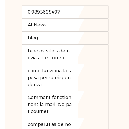
0,9893695497
AI News
blog
buenos sitios de n
ovias por correo
come funziona la s
posa per corrispon
denza
Comment fonction
nent la mariГ©e pa
r courrier
compaГ±Г­as de no