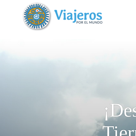
?>
replica rolex air king watches
¡Des
Tier