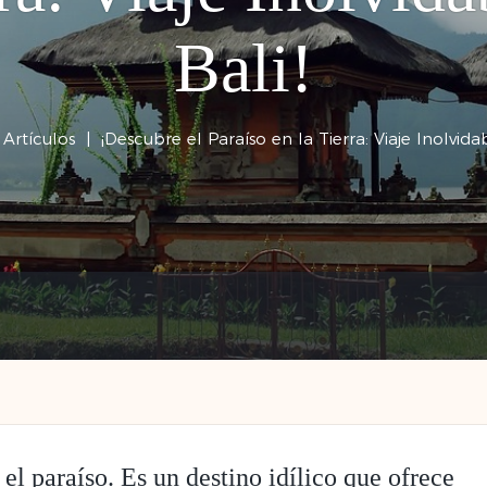
Bali!
|
Artículos
|
¡Descubre el Paraíso en la Tierra: Viaje Inolvidab
el paraíso. Es un destino idílico que ofrece