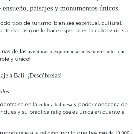
e ensueño, paisajes y monumentos únicos
.
o tipo de turismo, bien sea espiritual, cultural,
cterísticas que lo hace especial es la calidez de su
unas de las
aventuras o experiencias más interesantes que
able y único!
aje a Bali. ¡Descúbrelas!
plos
dentrarse en la
y poder conocerla de
cultura balinesa
ndúes y su práctica religiosa es única en cuanto a
portancia a la religión, por lo que hay
más de 10.000