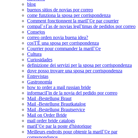
blog
buenos sitios de novias por correo
come funziona la sposa per corrispondenza
Comment fonctionnent la mariГ©e par courrier
compaГ±Г­as de novias legГ­timas de pedidos por correo
Consejos
correo orden novia buena idea?
cos'ГЁ una sposa per corrispondenza
Courrier pour commander la mariГ©e
Cultura
Curiosidades
definizione dei servizi per la sposa per corrispondenza
dove posso trovare una sposa per corrispondenza
Entrevistas
Gastronomía
how to order a mail russian bride
informaciГіn de la novia del pedido por correo
Mail -Bestellung Braut
Mail -Bestellung Brautkatalog
Mail -Bestellung Brautservice
Mail on Order Bride
mail order bride catalogs
mariГ©e par la poste d'historique
Meilleurs endroits pour obtenir la mariГ©e par
correspondance