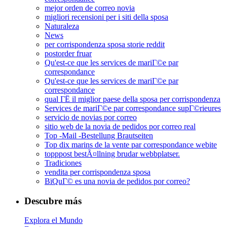
mejor orden de correo novia
migliori recensioni per i siti della sposa
Naturaleza
News
per corrispondenza sposa storie reddit
postorder fruar
Qu'est-ce que les services de mariГ©e par
correspondance
Qu'est-ce que les services de mariГ©e par
correspondance
qual ГЁ il miglior paese della sposa per corrispondenza
Services de mariГ©e par correspondance supГ©rieures
servicio de novias por correo
sitio web de la novia de pedidos por correo real
Top -Mail -Bestellung Brautseiten
Top dix marins de la vente par correspondance webite
topppost bestÃ¤llning brudar webbplatser.
Tradiciones
vendita per corrispondenza sposa
ВїQuГ© es una novia de pedidos por correo?
Descubre más
Explora el Mundo