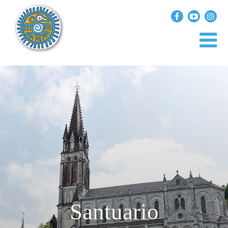
?>
replica rolex air king watches
INICIO
EXPLORA EL MUNDO
DESTINOS
ARTÍCULOS
ENTREVISTAS
¿QUIÉN SOY?
Santuario