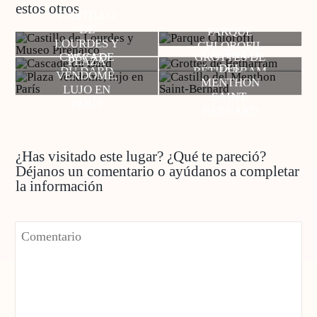
estos otros
CASTILLO
DE
PARQUE
LOURDES Y
CHLOROFIL
CASTILLO
CASCADE
GROTTES DE
MUSEO
PLAZA
DEL
DU DARD
BÉTHARRAM
PIRENAICO
VENDOME,
MENTHON
LUJO EN
SAINT-
PARÍS
BERNARD
¿Has visitado este lugar? ¿Qué te pareció?
Déjanos un comentario o ayúdanos a completar
la información