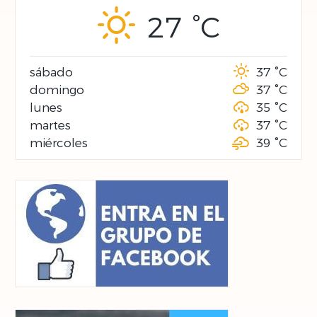
27 °
C
sábado
37 °
C
domingo
37 °
C
lunes
35 °
C
martes
37 °
C
miércoles
39 °
C