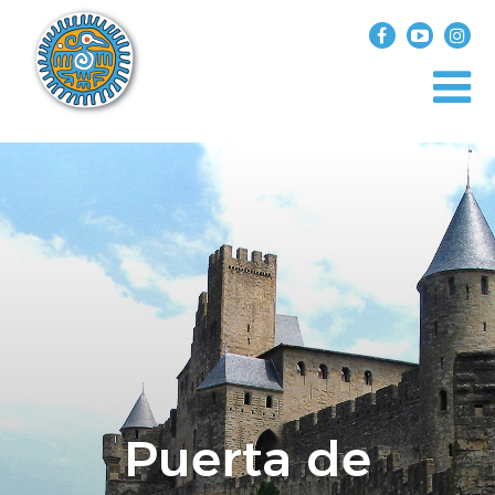
?>
replica rolex air king watches
INICIO
EXPLORA EL MUNDO
DESTINOS
ARTÍCULOS
ENTREVISTAS
¿QUIÉN SOY?
Puerta de