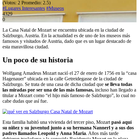
(Votos:
2
Promedio:
2.5
)
#Lugares Interesantes
#Museos
4329
0
La Casa Natal de Mozart se encuentra ubicada en la ciudad de
Salzburgo, Austria. En la actualidad es de uno de los museos más
famosos y visitados de Austria, dado que es un lugar destacado de
esta maravillosa ciudad.
Un poco de su historia
Wolfgang Amadeus Mozart nació el 27 de enero de 1756 en la “casa
Hagenauer” ubicada en la calle Getreidegasse de la ciudad de
Salzburgo. Se trata de una casa de dicha ciudad que
se lleva todas
las miradas por ser una de las más famosas,
incluso han llegado a
titular a Mozart como “el hijo más famoso de Salzburgo”, lo cual no
cabe dudas que así fue.
Esta familia habitó una vivienda del tercer piso, Mozart
pasó aquí
su niñez y su juventud junto a su hermana Nannerl y a sus dos
padres llamados Leopold y Anna Maria
. Años más tarde
debieron trasladarse a la conocida Residencia Mozart en la plaza