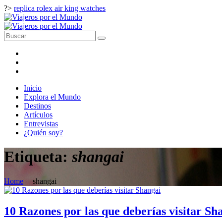
?>
replica rolex air king watches
Inicio
Explora el Mundo
Destinos
Artículos
Entrevistas
¿Quién soy?
Etiqueta:
shangai
Home
|
shangai
10 Razones por las que deberías visitar Sh