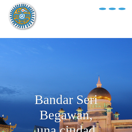
?>
replica rolex air king watches
INICIO
EXPLORA EL MUNDO
DESTINOS
ARTÍCULOS
ENTREVISTAS
¿QUIÉN SOY?
Bandar Seri
Begawan,
una ciudad