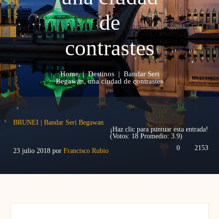
de
contrastes
Home
|
Destinos
|
Bandar Seri
Begawan, una ciudad de contrastes
BRUNEI
|
Bandar Seri Begawan
¡Haz clic para puntuar esta entrada!
(Votos:
18
Promedio:
3.9
)
0
2153
23 julio 2018
por
Francisco Rubio